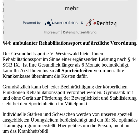
körperlichen Beeinträchtigungen kann Rehabilitationssport in
mehr
Betracht kommen. Insbesondere als Ergänzung zu einer
postoperativen Reha wird Reha-Sport gerne auch von Ärzten
verordnet! Und auch bei krankengymnastischen und
Powered by
&
physiotherapeutischen Maßnahmen stabilisiert Reha-Sport den
Behandlungserfolg.
Impressum
|
Datenschutzerklärung
§44: ambulanter Rehabilitationssport auf ärztliche Verordnung
Der Gesundheitssport e.V. Westerwald bietet Ihnen
Rehabilitationssport im Sinne einer ergänzenden Leistung nach § 44
SGB IX. Ist Ihre Gesundheit länger als 6 Monate beeinträchtigt,
kann Ihr Arzt Ihnen bis zu
50 Sporteinheiten
verordnen. Ihre
Krankenkasse übernimmt die Kosten dafür.
Grundsätzlich kann bei jeder Beeinträchtigung der körperlichen
Funktionen Rehabilitationssport verordnet werden. Gymnastik mit
und ohne Gerät zur Förderung der Beweglichkeit und Stabilisierung
steht bei den Sporteinheiten im Mittelpunkt.
Individuelle Stärken und Schwächen werden von unseren speziell
ausgebildeten Übungsleitern berücksichtigt und ein für Sie optimales
Trainingsprogramm erstellt. Hier geht es um die Person, nicht nur
um das Krankheitsbild!