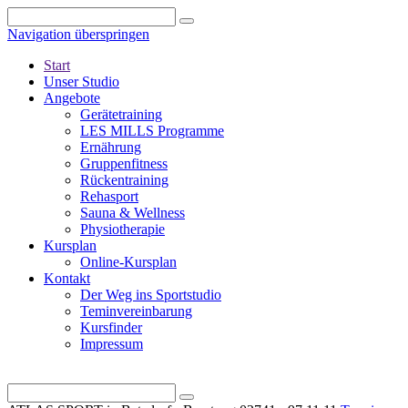
Navigation überspringen
Start
Unser Studio
Angebote
Gerätetraining
LES MILLS Programme
Ernährung
Gruppenfitness
Rückentraining
Rehasport
Sauna & Wellness
Physiotherapie
Kursplan
Online-Kursplan
Kontakt
Der Weg ins Sportstudio
Teminvereinbarung
Kursfinder
Impressum